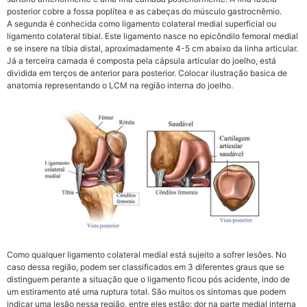
posterior cobre a fossa poplítea e as cabeças do músculo gastrocnêmio.
A segunda é conhecida como ligamento colateral medial superficial ou
ligamento colateral tibial. Este ligamento nasce no epicôndilo femoral medial
e se insere na tíbia distal, aproximadamente 4-5 cm abaixo da linha articular.
Já a terceira camada é composta pela cápsula articular do joelho, está
dividida em terços de anterior para posterior. Colocar ilustração basica de
anatomia representando o LCM na região interna do joelho.
Como qualquer ligamento colateral medial está sujeito a sofrer lesões. No
caso dessa região, podem ser classificados em 3 diferentes graus que se
distinguem perante a situação que o ligamento ficou pós acidente, indo de
um estiramento até uma ruptura total. São muitos os sintomas que podem
indicar uma lesão nessa região, entre eles estão: dor na parte medial interna