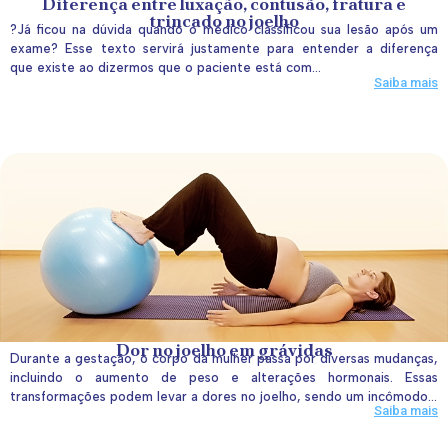
Diferença entre luxação, contusão, fratura e
trincado no joelho
?Já ficou na dúvida quando o médico classificou sua lesão após um
exame? Esse texto servirá justamente para entender a diferença
que existe ao dizermos que o paciente está com...
Saiba mais
Dor no joelho em grávidas
Durante a gestação, o corpo da mulher passa por diversas mudanças,
incluindo o aumento de peso e alterações hormonais. Essas
transformações podem levar a dores no joelho, sendo um incômodo...
Saiba mais