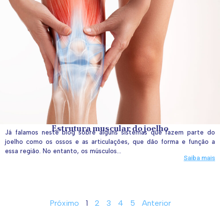
Estrutura muscular do joelho
Já falamos neste blog sobre alguns sistemas que fazem parte do
joelho como os ossos e as articulações, que dão forma e função a
essa região. No entanto, os músculos...
Saiba mais
Próximo
1
2
3
4
5
Anterior