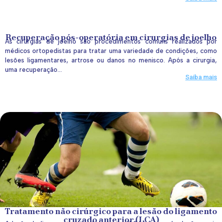
Recuperação pós-operatória em cirurgias de joelho
As cirurgias de joelho são procedimentos comuns realizados por
médicos ortopedistas para tratar uma variedade de condições, como
lesões ligamentares, artrose ou danos no menisco. Após a cirurgia,
uma recuperação...
Saiba mais
Tratamento não cirúrgico para a lesão do ligamento
cruzado anterior (LCA)