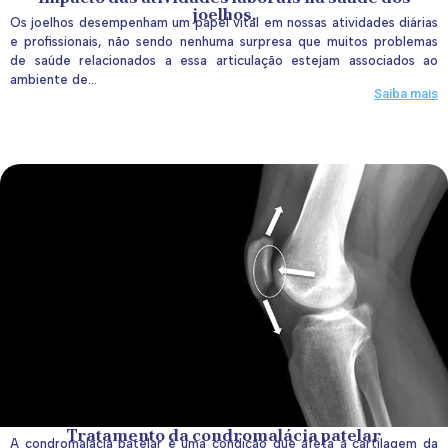
joelhos.
Os joelhos desempenham um papel vital em nossas atividades diárias
e profissionais, não sendo nenhuma surpresa que muitos problemas
de saúde relacionados a essa articulação estejam associados ao
ambiente de...
Saiba mais
Tratamento da condromalácia patelar
A condromalácia patelar é uma condição que afeta a cartilagem da