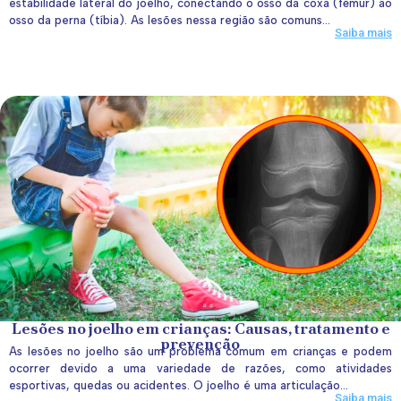
estabilidade lateral do joelho, conectando o osso da coxa (fêmur) ao
osso da perna (tíbia). As lesões nessa região são comuns...
Saiba mais
Lesões no joelho em crianças: Causas, tratamento e
prevenção
As lesões no joelho são um problema comum em crianças e podem
ocorrer devido a uma variedade de razões, como atividades
esportivas, quedas ou acidentes. O joelho é uma articulação...
Saiba mais