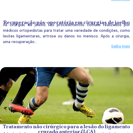
Recuperação pós-operatória em cirurgias de joelho
As cirurgias de joelho são procedimentos comuns realizados por
médicos ortopedistas para tratar uma variedade de condições, como
lesões ligamentares, artrose ou danos no menisco. Após a cirurgia,
uma recuperação...
Saiba mais
Tratamento não cirúrgico para a lesão do ligamento
cruzado anterior (LCA)