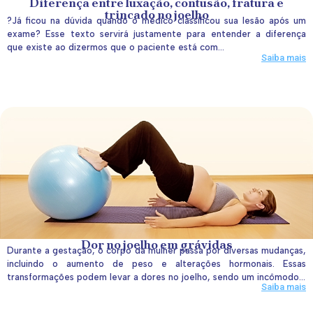
Diferença entre luxação, contusão, fratura e
trincado no joelho
?Já ficou na dúvida quando o médico classificou sua lesão após um
exame? Esse texto servirá justamente para entender a diferença
que existe ao dizermos que o paciente está com...
Saiba mais
Dor no joelho em grávidas
Durante a gestação, o corpo da mulher passa por diversas mudanças,
incluindo o aumento de peso e alterações hormonais. Essas
transformações podem levar a dores no joelho, sendo um incômodo...
Saiba mais