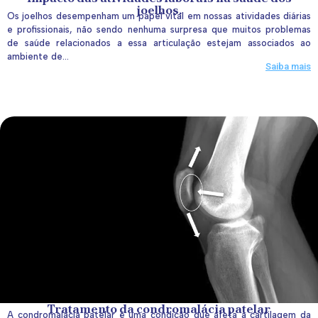
joelhos.
Os joelhos desempenham um papel vital em nossas atividades diárias
e profissionais, não sendo nenhuma surpresa que muitos problemas
de saúde relacionados a essa articulação estejam associados ao
ambiente de...
Saiba mais
Tratamento da condromalácia patelar
A condromalácia patelar é uma condição que afeta a cartilagem da