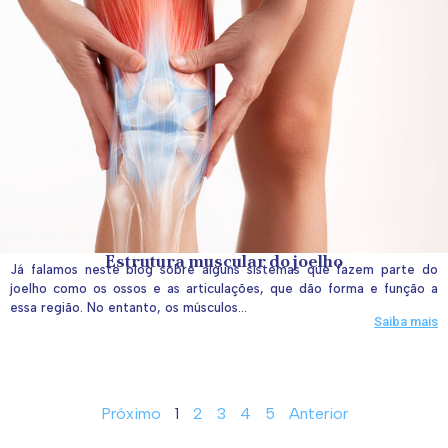
Estrutura muscular do joelho
Já falamos neste blog sobre alguns sistemas que fazem parte do
joelho como os ossos e as articulações, que dão forma e função a
essa região. No entanto, os músculos...
Saiba mais
Próximo
1
2
3
4
5
Anterior