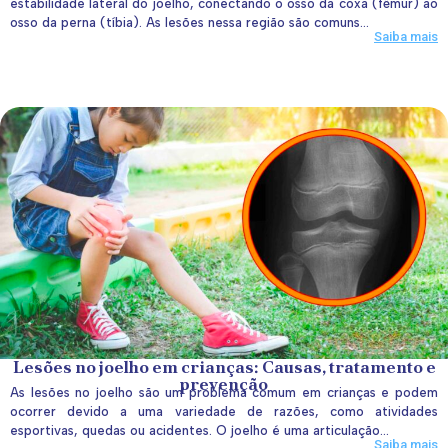
estabilidade lateral do joelho, conectando o osso da coxa (fêmur) ao
osso da perna (tíbia). As lesões nessa região são comuns...
Saiba mais
Lesões no joelho em crianças: Causas, tratamento e
prevenção
As lesões no joelho são um problema comum em crianças e podem
ocorrer devido a uma variedade de razões, como atividades
esportivas, quedas ou acidentes. O joelho é uma articulação...
Saiba mais