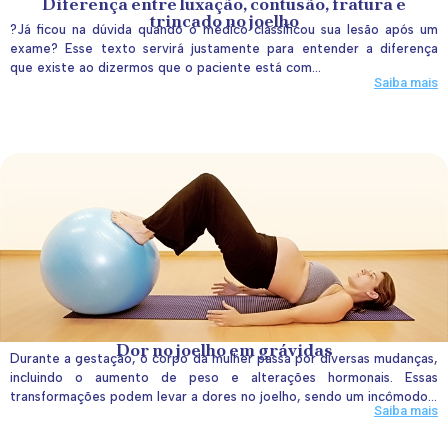
Diferença entre luxação, contusão, fratura e
trincado no joelho
?Já ficou na dúvida quando o médico classificou sua lesão após um
exame? Esse texto servirá justamente para entender a diferença
que existe ao dizermos que o paciente está com...
Saiba mais
Dor no joelho em grávidas
Durante a gestação, o corpo da mulher passa por diversas mudanças,
incluindo o aumento de peso e alterações hormonais. Essas
transformações podem levar a dores no joelho, sendo um incômodo...
Saiba mais