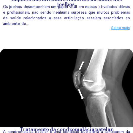
joelhos.
Os joelhos desempenham um papel vital em nossas atividades diárias
e profissionais, não sendo nenhuma surpresa que muitos problemas
de saúde relacionados a essa articulação estejam associados ao
ambiente de...
Saiba mais
Tratamento da condromalácia patelar
A condromalácia patelar é uma condição que afeta a cartilagem da