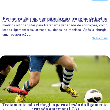
Recuperação pós-operatória em cirurgias de joelho
As cirurgias de joelho são procedimentos comuns realizados por
médicos ortopedistas para tratar uma variedade de condições, como
lesões ligamentares, artrose ou danos no menisco. Após a cirurgia,
uma recuperação...
Saiba mais
Tratamento não cirúrgico para a lesão do ligamento
cruzado anterior (LCA)