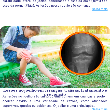
estabilidade lateral do joelho, conectando o osso da coxa (fêmur) ao
osso da perna (tíbia). As lesões nessa região são comuns...
Saiba mais
Lesões no joelho em crianças: Causas, tratamento e
prevenção
As lesões no joelho são um problema comum em crianças e podem
ocorrer devido a uma variedade de razões, como atividades
esportivas, quedas ou acidentes. O joelho é uma articulação...
Saiba mais