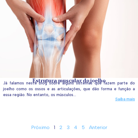
Estrutura muscular do joelho
Já falamos neste blog sobre alguns sistemas que fazem parte do
joelho como os ossos e as articulações, que dão forma e função a
essa região. No entanto, os músculos...
Saiba mais
Próximo
1
2
3
4
5
Anterior