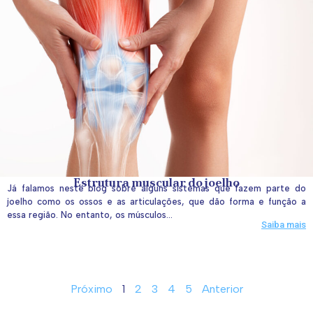
Estrutura muscular do joelho
Já falamos neste blog sobre alguns sistemas que fazem parte do
joelho como os ossos e as articulações, que dão forma e função a
essa região. No entanto, os músculos...
Saiba mais
Próximo
1
2
3
4
5
Anterior