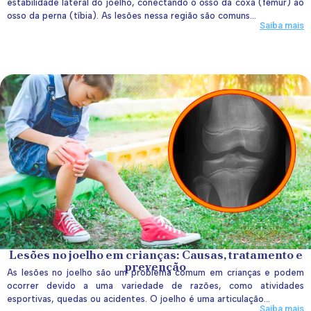
estabilidade lateral do joelho, conectando o osso da coxa (fêmur) ao
osso da perna (tíbia). As lesões nessa região são comuns...
Saiba mais
Lesões no joelho em crianças: Causas, tratamento e
prevenção
As lesões no joelho são um problema comum em crianças e podem
ocorrer devido a uma variedade de razões, como atividades
esportivas, quedas ou acidentes. O joelho é uma articulação...
Saiba mais