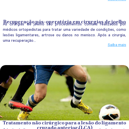
Recuperação pós-operatória em cirurgias de joelho
As cirurgias de joelho são procedimentos comuns realizados por
médicos ortopedistas para tratar uma variedade de condições, como
lesões ligamentares, artrose ou danos no menisco. Após a cirurgia,
uma recuperação...
Saiba mais
Tratamento não cirúrgico para a lesão do ligamento
cruzado anterior (LCA)