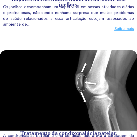
joelhos.
Os joelhos desempenham um papel vital em nossas atividades diárias
e profissionais, não sendo nenhuma surpresa que muitos problemas
de saúde relacionados a essa articulação estejam associados ao
ambiente de...
Saiba mais
Tratamento da condromalácia patelar
A condromalácia patelar é uma condição que afeta a cartilagem da