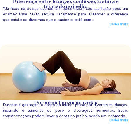
Diferença entre luxação, contusão, fratura e
trincado no joelho
?Já ficou na dúvida quando o médico classificou sua lesão após um
exame? Esse texto servirá justamente para entender a diferença
que existe ao dizermos que o paciente está com...
Saiba mais
Dor no joelho em grávidas
Durante a gestação, o corpo da mulher passa por diversas mudanças,
incluindo o aumento de peso e alterações hormonais. Essas
transformações podem levar a dores no joelho, sendo um incômodo...
Saiba mais