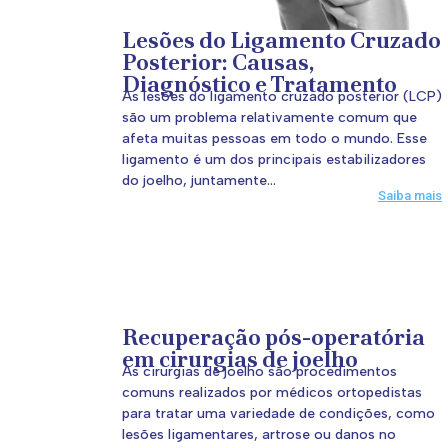
Lesões do Ligamento Cruzado
Posterior: Causas,
Diagnóstico e Tratamento
As lesões do ligamento cruzado posterior (LCP)
são um problema relativamente comum que
afeta muitas pessoas em todo o mundo. Esse
ligamento é um dos principais estabilizadores
do joelho, juntamente...
Saiba mais
Recuperação pós-operatória
em cirurgias de joelho
As cirurgias de joelho são procedimentos
comuns realizados por médicos ortopedistas
para tratar uma variedade de condições, como
lesões ligamentares, artrose ou danos no