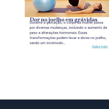
Dor no joelho em grávidas
Durante a gestação, o corpo da mulher passa
por diversas mudanças, incluindo o aumento de
peso e alterações hormonais. Essas
transformações podem levar a dores no joelho,
sendo um incômodo...
Saiba mais