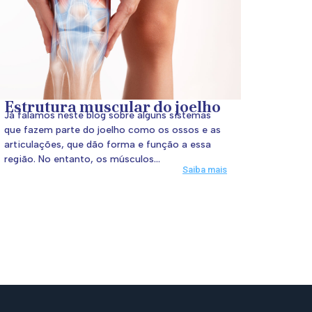
Estrutura muscular do joelho
Já falamos neste blog sobre alguns sistemas
que fazem parte do joelho como os ossos e as
articulações, que dão forma e função a essa
região. No entanto, os músculos...
Saiba mais