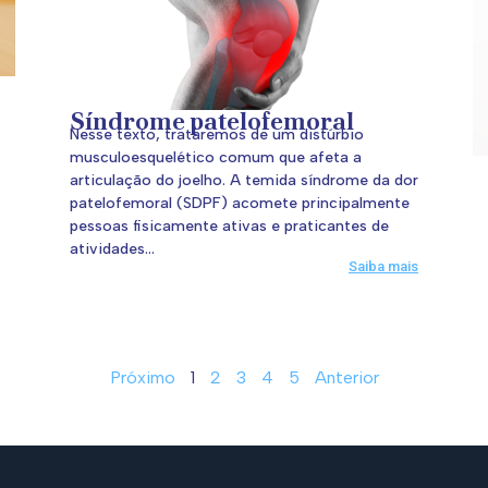
Síndrome patelofemoral
Nesse texto, trataremos de um distúrbio
musculoesquelético comum que afeta a
articulação do joelho. A temida síndrome da dor
patelofemoral (SDPF) acomete principalmente
pessoas fisicamente ativas e praticantes de
atividades...
Saiba mais
Próximo
1
2
3
4
5
Anterior