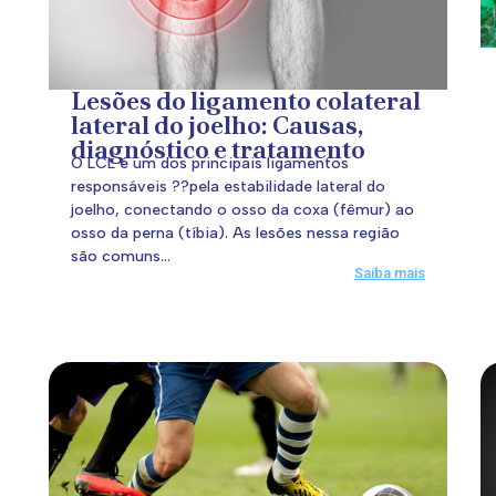
Lesões do ligamento colateral
lateral do joelho: Causas,
diagnóstico e tratamento
O LCL é um dos principais ligamentos
responsáveis ??pela estabilidade lateral do
joelho, conectando o osso da coxa (fêmur) ao
osso da perna (tíbia). As lesões nessa região
são comuns...
Saiba mais