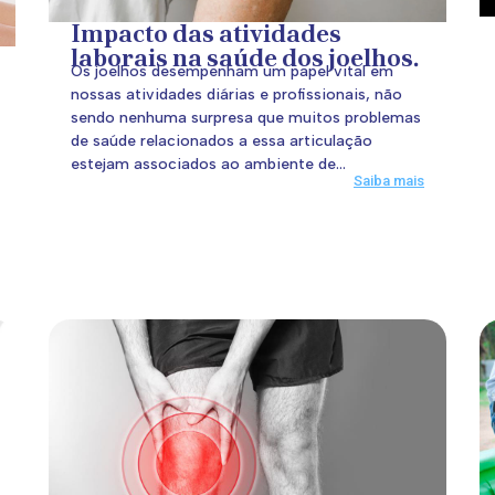
Impacto das atividades
laborais na saúde dos joelhos.
Os joelhos desempenham um papel vital em
nossas atividades diárias e profissionais, não
sendo nenhuma surpresa que muitos problemas
de saúde relacionados a essa articulação
estejam associados ao ambiente de...
Saiba mais