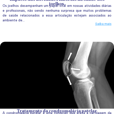
joelhos.
Os joelhos desempenham um papel vital em nossas atividades diárias
e profissionais, não sendo nenhuma surpresa que muitos problemas
de saúde relacionados a essa articulação estejam associados ao
ambiente de...
Saiba mais
Tratamento da condromalácia patelar
A condromalácia patelar é uma condição que afeta a cartilagem da