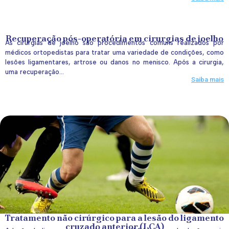
Recuperação pós-operatória em cirurgias de joelho
As cirurgias de joelho são procedimentos comuns realizados por
médicos ortopedistas para tratar uma variedade de condições, como
lesões ligamentares, artrose ou danos no menisco. Após a cirurgia,
uma recuperação...
Saiba mais
Tratamento não cirúrgico para a lesão do ligamento
cruzado anterior (LCA)