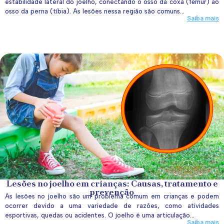
estabilidade lateral do joelho, conectando o osso da coxa (fêmur) ao
osso da perna (tíbia). As lesões nessa região são comuns...
Saiba mais
Lesões no joelho em crianças: Causas, tratamento e
prevenção
As lesões no joelho são um problema comum em crianças e podem
ocorrer devido a uma variedade de razões, como atividades
esportivas, quedas ou acidentes. O joelho é uma articulação...
Saiba mais