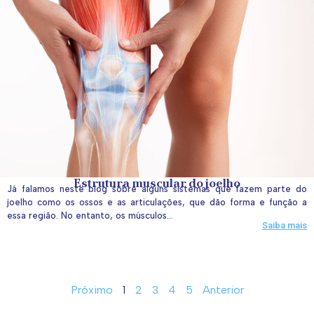
Estrutura muscular do joelho
Já falamos neste blog sobre alguns sistemas que fazem parte do
joelho como os ossos e as articulações, que dão forma e função a
essa região. No entanto, os músculos...
Saiba mais
Próximo
1
2
3
4
5
Anterior