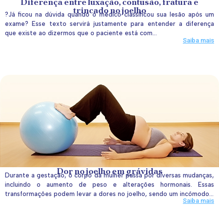
Diferença entre luxação, contusão, fratura e
trincado no joelho
?Já ficou na dúvida quando o médico classificou sua lesão após um
exame? Esse texto servirá justamente para entender a diferença
que existe ao dizermos que o paciente está com...
Saiba mais
Dor no joelho em grávidas
Durante a gestação, o corpo da mulher passa por diversas mudanças,
incluindo o aumento de peso e alterações hormonais. Essas
transformações podem levar a dores no joelho, sendo um incômodo...
Saiba mais