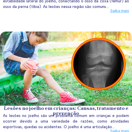
estabilidade lateral do joelho, conectando o osso da coxa (fêmur) ao
osso da perna (tíbia). As lesões nessa região são comuns...
Saiba mais
Lesões no joelho em crianças: Causas, tratamento e
prevenção
As lesões no joelho são um problema comum em crianças e podem
ocorrer devido a uma variedade de razões, como atividades
esportivas, quedas ou acidentes. O joelho é uma articulação...
Saiba mais