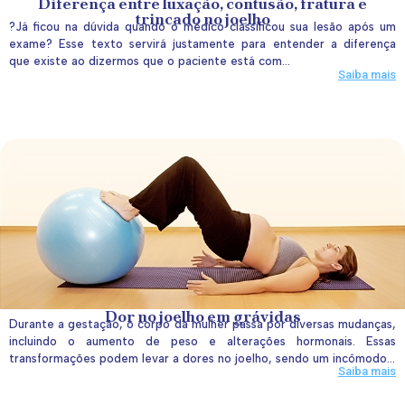
Diferença entre luxação, contusão, fratura e
trincado no joelho
?Já ficou na dúvida quando o médico classificou sua lesão após um
exame? Esse texto servirá justamente para entender a diferença
que existe ao dizermos que o paciente está com...
Saiba mais
Dor no joelho em grávidas
Durante a gestação, o corpo da mulher passa por diversas mudanças,
incluindo o aumento de peso e alterações hormonais. Essas
transformações podem levar a dores no joelho, sendo um incômodo...
Saiba mais