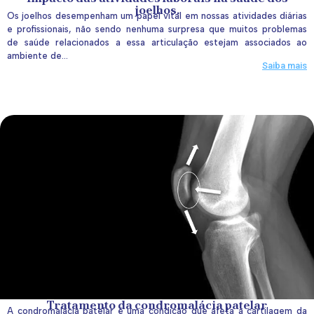
joelhos.
Os joelhos desempenham um papel vital em nossas atividades diárias
e profissionais, não sendo nenhuma surpresa que muitos problemas
de saúde relacionados a essa articulação estejam associados ao
ambiente de...
Saiba mais
Tratamento da condromalácia patelar
A condromalácia patelar é uma condição que afeta a cartilagem da