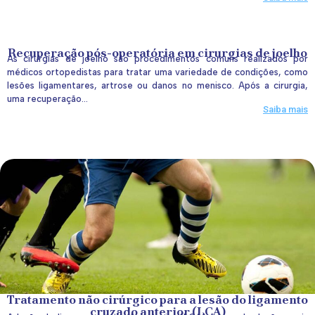
Recuperação pós-operatória em cirurgias de joelho
As cirurgias de joelho são procedimentos comuns realizados por
médicos ortopedistas para tratar uma variedade de condições, como
lesões ligamentares, artrose ou danos no menisco. Após a cirurgia,
uma recuperação...
Saiba mais
Tratamento não cirúrgico para a lesão do ligamento
cruzado anterior (LCA)