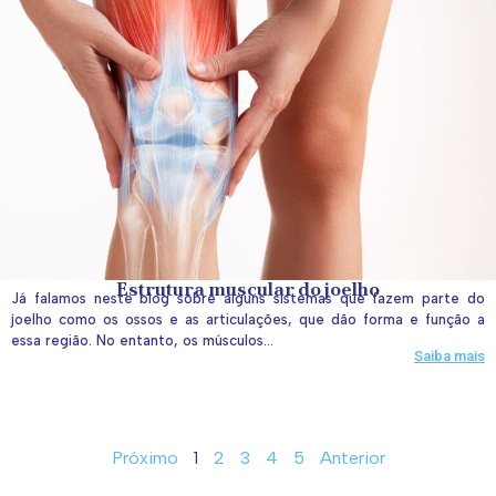
Estrutura muscular do joelho
Já falamos neste blog sobre alguns sistemas que fazem parte do
joelho como os ossos e as articulações, que dão forma e função a
essa região. No entanto, os músculos...
Saiba mais
Próximo
1
2
3
4
5
Anterior