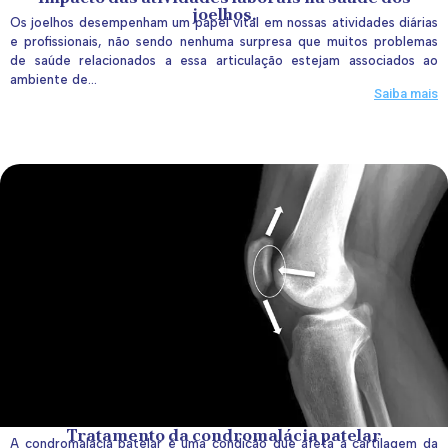
joelhos.
Os joelhos desempenham um papel vital em nossas atividades diárias
e profissionais, não sendo nenhuma surpresa que muitos problemas
de saúde relacionados a essa articulação estejam associados ao
ambiente de...
Saiba mais
Tratamento da condromalácia patelar
A condromalácia patelar é uma condição que afeta a cartilagem da