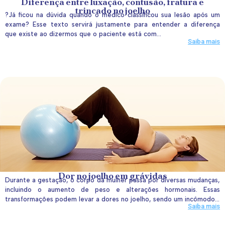
Diferença entre luxação, contusão, fratura e
trincado no joelho
?Já ficou na dúvida quando o médico classificou sua lesão após um
exame? Esse texto servirá justamente para entender a diferença
que existe ao dizermos que o paciente está com...
Saiba mais
Dor no joelho em grávidas
Durante a gestação, o corpo da mulher passa por diversas mudanças,
incluindo o aumento de peso e alterações hormonais. Essas
transformações podem levar a dores no joelho, sendo um incômodo...
Saiba mais