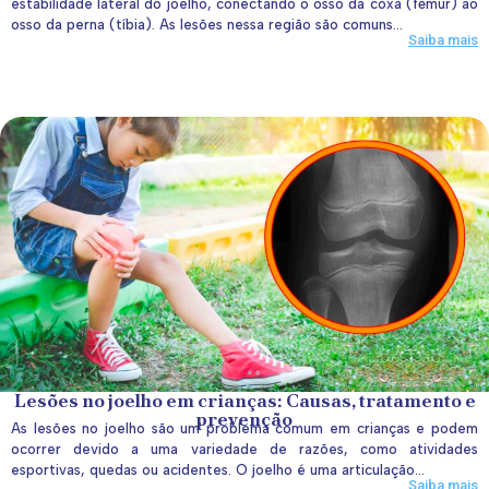
estabilidade lateral do joelho, conectando o osso da coxa (fêmur) ao
osso da perna (tíbia). As lesões nessa região são comuns...
Saiba mais
Lesões no joelho em crianças: Causas, tratamento e
prevenção
As lesões no joelho são um problema comum em crianças e podem
ocorrer devido a uma variedade de razões, como atividades
esportivas, quedas ou acidentes. O joelho é uma articulação...
Saiba mais