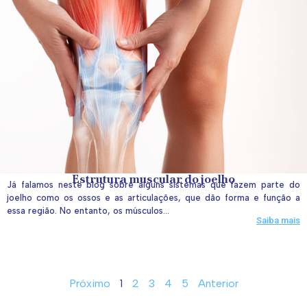
Estrutura muscular do joelho
Já falamos neste blog sobre alguns sistemas que fazem parte do
joelho como os ossos e as articulações, que dão forma e função a
essa região. No entanto, os músculos...
Saiba mais
Próximo
1
2
3
4
5
Anterior