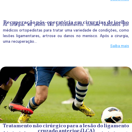
Recuperação pós-operatória em cirurgias de joelho
As cirurgias de joelho são procedimentos comuns realizados por
médicos ortopedistas para tratar uma variedade de condições, como
lesões ligamentares, artrose ou danos no menisco. Após a cirurgia,
uma recuperação...
Saiba mais
Tratamento não cirúrgico para a lesão do ligamento
cruzado anterior (LCA)