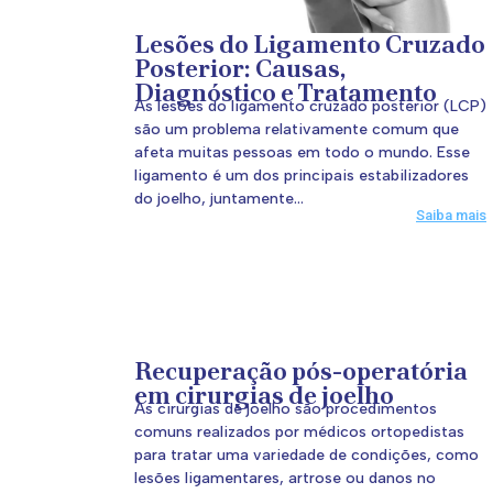
Lesões do Ligamento Cruzado
Posterior: Causas,
Diagnóstico e Tratamento
As lesões do ligamento cruzado posterior (LCP)
são um problema relativamente comum que
afeta muitas pessoas em todo o mundo. Esse
ligamento é um dos principais estabilizadores
do joelho, juntamente...
Saiba mais
Recuperação pós-operatória
em cirurgias de joelho
As cirurgias de joelho são procedimentos
comuns realizados por médicos ortopedistas
para tratar uma variedade de condições, como
lesões ligamentares, artrose ou danos no