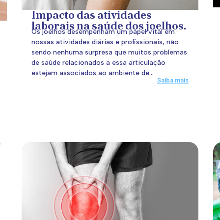
Impacto das atividades
laborais na saúde dos joelhos.
Os joelhos desempenham um papel vital em
nossas atividades diárias e profissionais, não
sendo nenhuma surpresa que muitos problemas
de saúde relacionados a essa articulação
estejam associados ao ambiente de...
Saiba mais