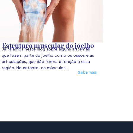
Estrutura muscular do joelho
Já falamos neste blog sobre alguns sistemas
que fazem parte do joelho como os ossos e as
articulações, que dão forma e função a essa
região. No entanto, os músculos...
Saiba mais