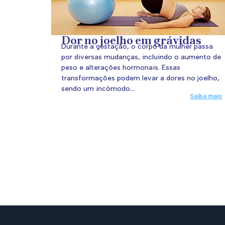
Dor no joelho em grávidas
Durante a gestação, o corpo da mulher passa
por diversas mudanças, incluindo o aumento de
peso e alterações hormonais. Essas
transformações podem levar a dores no joelho,
sendo um incômodo...
Saiba mais