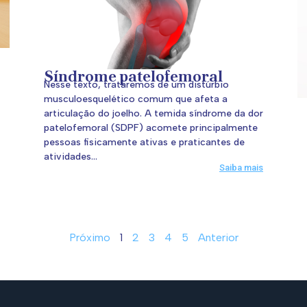
Síndrome patelofemoral
Nesse texto, trataremos de um distúrbio
musculoesquelético comum que afeta a
articulação do joelho. A temida síndrome da dor
patelofemoral (SDPF) acomete principalmente
pessoas fisicamente ativas e praticantes de
atividades...
Saiba mais
Próximo
1
2
3
4
5
Anterior