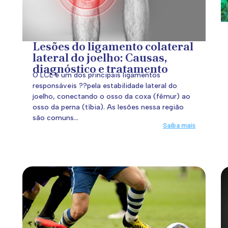
Lesões do ligamento colateral
lateral do joelho: Causas,
diagnóstico e tratamento
O LCL é um dos principais ligamentos
responsáveis ??pela estabilidade lateral do
joelho, conectando o osso da coxa (fêmur) ao
osso da perna (tíbia). As lesões nessa região
são comuns...
Saiba mais