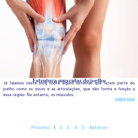
Estrutura muscular do joelho
Já falamos neste blog sobre alguns sistemas que fazem parte do
joelho como os ossos e as articulações, que dão forma e função a
essa região. No entanto, os músculos...
Saiba mais
Próximo
1
2
3
4
5
Anterior