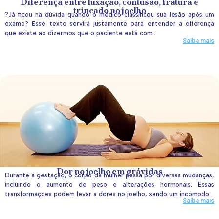
Diferença entre luxação, contusão, fratura e
trincado no joelho
?Já ficou na dúvida quando o médico classificou sua lesão após um
exame? Esse texto servirá justamente para entender a diferença
que existe ao dizermos que o paciente está com...
Saiba mais
Dor no joelho em grávidas
Durante a gestação, o corpo da mulher passa por diversas mudanças,
incluindo o aumento de peso e alterações hormonais. Essas
transformações podem levar a dores no joelho, sendo um incômodo...
Saiba mais