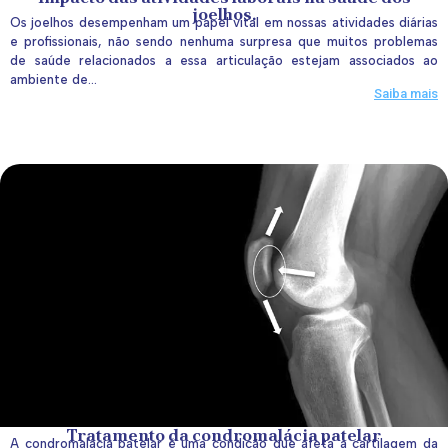
joelhos.
Os joelhos desempenham um papel vital em nossas atividades diárias
e profissionais, não sendo nenhuma surpresa que muitos problemas
de saúde relacionados a essa articulação estejam associados ao
ambiente de...
Saiba mais
Tratamento da condromalácia patelar
A condromalácia patelar é uma condição que afeta a cartilagem da