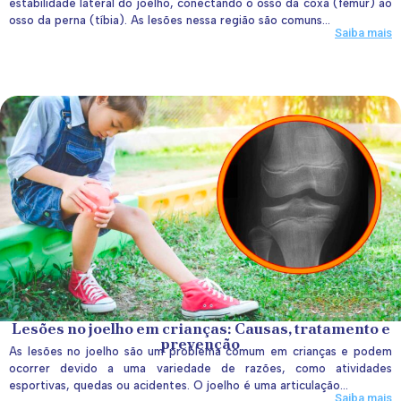
estabilidade lateral do joelho, conectando o osso da coxa (fêmur) ao
osso da perna (tíbia). As lesões nessa região são comuns...
Saiba mais
Lesões no joelho em crianças: Causas, tratamento e
prevenção
As lesões no joelho são um problema comum em crianças e podem
ocorrer devido a uma variedade de razões, como atividades
esportivas, quedas ou acidentes. O joelho é uma articulação...
Saiba mais