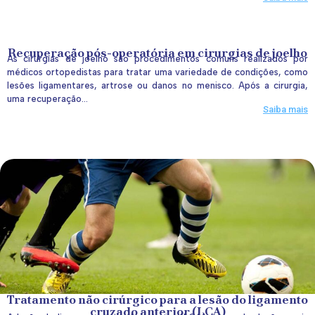
Recuperação pós-operatória em cirurgias de joelho
As cirurgias de joelho são procedimentos comuns realizados por
médicos ortopedistas para tratar uma variedade de condições, como
lesões ligamentares, artrose ou danos no menisco. Após a cirurgia,
uma recuperação...
Saiba mais
Tratamento não cirúrgico para a lesão do ligamento
cruzado anterior (LCA)