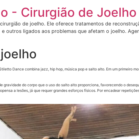
o - Cirurgião de Joelho
 cirurgião de joelho. Ele oferece tratamentos de reconstru
 e outros ligados aos problemas que afetam o joelho. Agen
 joelho
tiletto Dance combina jazz, hip hop, música pop e salto alto. Em um primeiro m
 gravidade do corpo que o uso do salto alto proporciona, favorecendo o desequi
ropensa a lesões, já que requer grandes esforços físicos. Por encadear repetiçõ