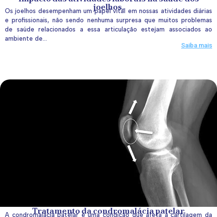
joelhos.
Os joelhos desempenham um papel vital em nossas atividades diárias
e profissionais, não sendo nenhuma surpresa que muitos problemas
de saúde relacionados a essa articulação estejam associados ao
ambiente de...
Saiba mais
Tratamento da condromalácia patelar
A condromalácia patelar é uma condição que afeta a cartilagem da