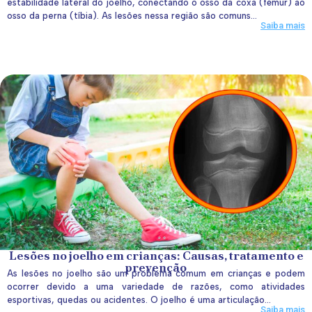
estabilidade lateral do joelho, conectando o osso da coxa (fêmur) ao
osso da perna (tíbia). As lesões nessa região são comuns...
Saiba mais
Lesões no joelho em crianças: Causas, tratamento e
prevenção
As lesões no joelho são um problema comum em crianças e podem
ocorrer devido a uma variedade de razões, como atividades
esportivas, quedas ou acidentes. O joelho é uma articulação...
Saiba mais