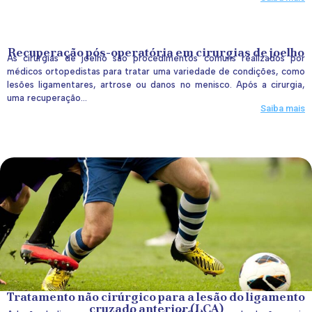
Recuperação pós-operatória em cirurgias de joelho
As cirurgias de joelho são procedimentos comuns realizados por
médicos ortopedistas para tratar uma variedade de condições, como
lesões ligamentares, artrose ou danos no menisco. Após a cirurgia,
uma recuperação...
Saiba mais
Tratamento não cirúrgico para a lesão do ligamento
cruzado anterior (LCA)