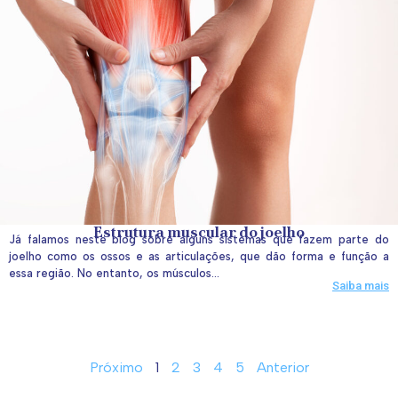
Estrutura muscular do joelho
Já falamos neste blog sobre alguns sistemas que fazem parte do
joelho como os ossos e as articulações, que dão forma e função a
essa região. No entanto, os músculos...
Saiba mais
Próximo
1
2
3
4
5
Anterior