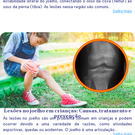
estabilidade lateral do joelho, conectando o osso da coxa (fêmur) ao
osso da perna (tíbia). As lesões nessa região são comuns...
Saiba mais
Lesões no joelho em crianças: Causas, tratamento e
prevenção
As lesões no joelho são um problema comum em crianças e podem
ocorrer devido a uma variedade de razões, como atividades
esportivas, quedas ou acidentes. O joelho é uma articulação...
Saiba mais