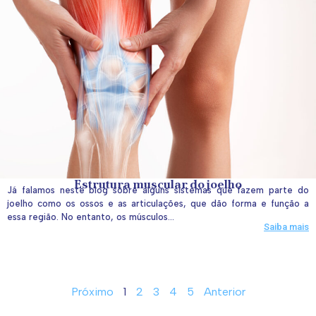
Estrutura muscular do joelho
Já falamos neste blog sobre alguns sistemas que fazem parte do
joelho como os ossos e as articulações, que dão forma e função a
essa região. No entanto, os músculos...
Saiba mais
Próximo
1
2
3
4
5
Anterior