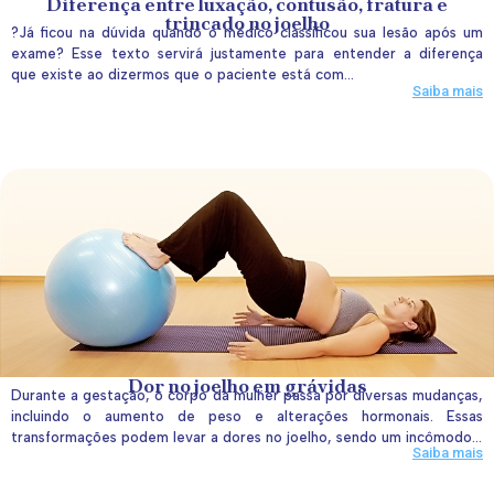
Diferença entre luxação, contusão, fratura e
trincado no joelho
?Já ficou na dúvida quando o médico classificou sua lesão após um
exame? Esse texto servirá justamente para entender a diferença
que existe ao dizermos que o paciente está com...
Saiba mais
Dor no joelho em grávidas
Durante a gestação, o corpo da mulher passa por diversas mudanças,
incluindo o aumento de peso e alterações hormonais. Essas
transformações podem levar a dores no joelho, sendo um incômodo...
Saiba mais