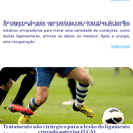
Recuperação pós-operatória em cirurgias de joelho
As cirurgias de joelho são procedimentos comuns realizados por
médicos ortopedistas para tratar uma variedade de condições, como
lesões ligamentares, artrose ou danos no menisco. Após a cirurgia,
uma recuperação...
Saiba mais
Tratamento não cirúrgico para a lesão do ligamento
cruzado anterior (LCA)