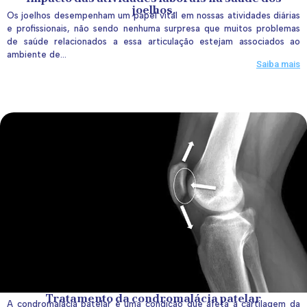
joelhos.
Os joelhos desempenham um papel vital em nossas atividades diárias
e profissionais, não sendo nenhuma surpresa que muitos problemas
de saúde relacionados a essa articulação estejam associados ao
ambiente de...
Saiba mais
Tratamento da condromalácia patelar
A condromalácia patelar é uma condição que afeta a cartilagem da