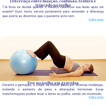
Diferença entre luxação, contusão, fratura e
trincado no joelho
?Já ficou na dúvida quando o médico classificou sua lesão após um
exame? Esse texto servirá justamente para entender a diferença
que existe ao dizermos que o paciente está com...
Saiba mais
Dor no joelho em grávidas
Durante a gestação, o corpo da mulher passa por diversas mudanças,
incluindo o aumento de peso e alterações hormonais. Essas
transformações podem levar a dores no joelho, sendo um incômodo...
Saiba mais