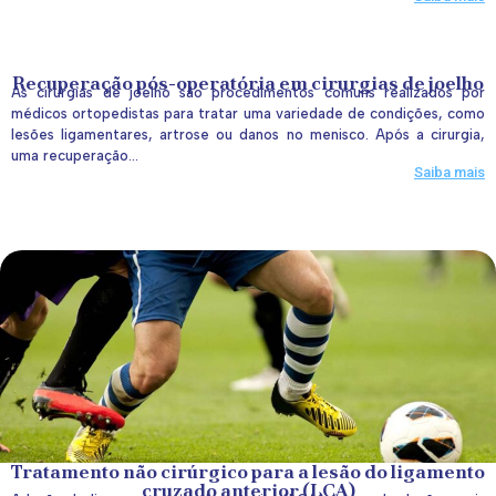
Recuperação pós-operatória em cirurgias de joelho
As cirurgias de joelho são procedimentos comuns realizados por
médicos ortopedistas para tratar uma variedade de condições, como
lesões ligamentares, artrose ou danos no menisco. Após a cirurgia,
uma recuperação...
Saiba mais
Tratamento não cirúrgico para a lesão do ligamento
cruzado anterior (LCA)