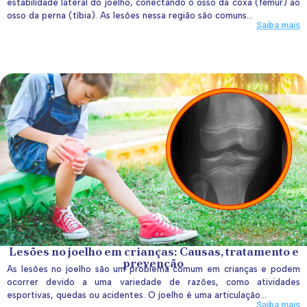
estabilidade lateral do joelho, conectando o osso da coxa (fêmur) ao
osso da perna (tíbia). As lesões nessa região são comuns...
Saiba mais
Lesões no joelho em crianças: Causas, tratamento e
prevenção
As lesões no joelho são um problema comum em crianças e podem
ocorrer devido a uma variedade de razões, como atividades
esportivas, quedas ou acidentes. O joelho é uma articulação...
Saiba mais