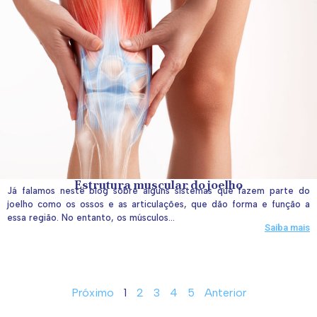
Estrutura muscular do joelho
Já falamos neste blog sobre alguns sistemas que fazem parte do
joelho como os ossos e as articulações, que dão forma e função a
essa região. No entanto, os músculos...
Saiba mais
Próximo
1
2
3
4
5
Anterior