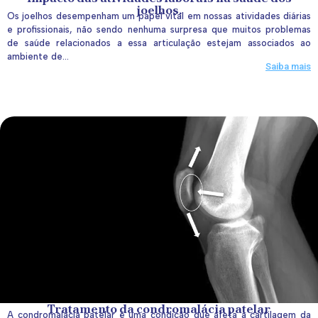
joelhos.
Os joelhos desempenham um papel vital em nossas atividades diárias
e profissionais, não sendo nenhuma surpresa que muitos problemas
de saúde relacionados a essa articulação estejam associados ao
ambiente de...
Saiba mais
Tratamento da condromalácia patelar
A condromalácia patelar é uma condição que afeta a cartilagem da