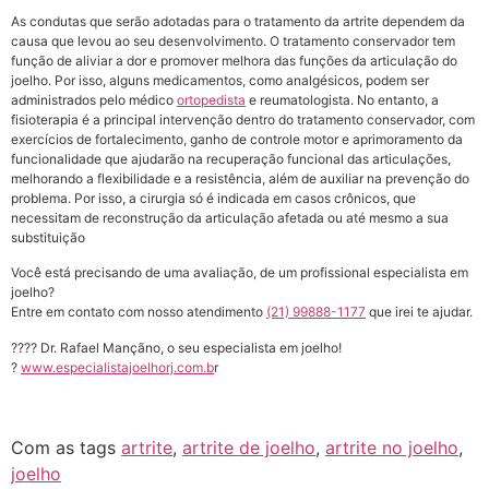
As condutas que serão adotadas para o tratamento da artrite dependem da
causa que levou ao seu desenvolvimento. O tratamento conservador tem
função de aliviar a dor e promover melhora das funções da articulação do
joelho. Por isso, alguns medicamentos, como analgésicos, podem ser
administrados pelo médico
ortopedista
e reumatologista. No entanto, a
fisioterapia é a principal intervenção dentro do tratamento conservador, com
exercícios de fortalecimento, ganho de controle motor e aprimoramento da
funcionalidade que ajudarão na recuperação funcional das articulações,
melhorando a flexibilidade e a resistência, além de auxiliar na prevenção do
problema. Por isso, a cirurgia só é indicada em casos crônicos, que
necessitam de reconstrução da articulação afetada ou até mesmo a sua
substituição
Você está precisando de uma avaliação, de um profissional especialista em
joelho?
Entre em contato com nosso atendimento
(21) 99888-1177
que irei te ajudar.
???? Dr. Rafael Mançãno, o seu especialista em joelho!
?
www.especialistajoelhorj.com.b
r
Com as tags
artrite
,
artrite de joelho
,
artrite no joelho
,
joelho