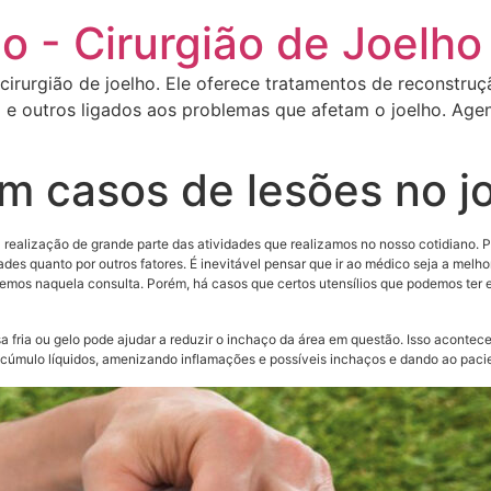
o - Cirurgião de Joelho
 cirurgião de joelho. Ele oferece tratamentos de reconstru
 e outros ligados aos problemas que afetam o joelho. Agen
em casos de lesões no j
realização de grande parte das atividades que realizamos no nosso cotidiano. P
ades quanto por outros fatores. É inevitável pensar que ir ao médico seja a melh
mos naquela consulta. Porém, há casos que certos utensílios que podemos ter em 
fria ou gelo pode ajudar a reduzir o inchaço da área em questão. Isso acontece
 acúmulo líquidos, amenizando inflamações e possíveis inchaços e dando ao pacie