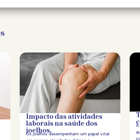
es
T
Impacto das atividades
c
laborais na saúde dos
A
joelhos.
q
Os joelhos desempenham um papel vital
c