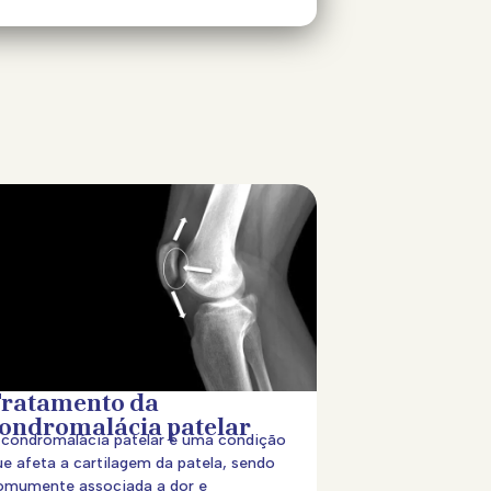
ratamento da
ondromalácia patelar
 condromalácia patelar é uma condição
ue afeta a cartilagem da patela, sendo
omumente associada a dor e