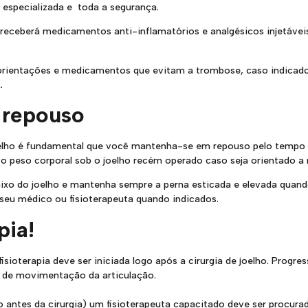
especializada e toda a segurança.
 receberá medicamentos anti-inflamatórios e analgésicos injetávei
orientações e medicamentos que evitam a trombose, caso indicad
a.
 repouso
oelho é fundamental que você mantenha-se em repouso pelo tempo 
o peso corporal sob o joelho recém operado caso seja orientado a 
ixo do joelho e mantenha sempre a perna esticada e elevada quand
 seu médico ou fisioterapeuta quando indicados.
pia!
isioterapia deve ser iniciada logo após a cirurgia de joelho. Prog
co de movimentação da articulação.
antes da cirurgia) um fisioterapeuta capacitado deve ser procura