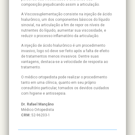
composição prejudicando assim a articulação.
A Viscossuplementação consiste na injeção de ácido
hialurônico, um dos componentes básicos do líquido
sinovial, na articulação a fim de repor os níveis de
nutrientes do líquido, aumentar sua viscosidade, e
reduzir o processo inflamatório da articulação.
A injeção de ácido hialurônico é um procedimento
invasivo, logo só deve ser feito após a falta de efeito
de tratamentos menos invasivos. Dentre suas
vantagens, destaca-se a velocidade de resposta ao
tratamento.
O médico ortopedista pode realizar o procedimento
tanto em uma clínica, quanto em seu próprio
consultório particular, tomados os devidos cuidados
com higiene e antissepsia.
Dr. Rafael Mançãno
Médico Ortopedista
CRM:
52-96203-1