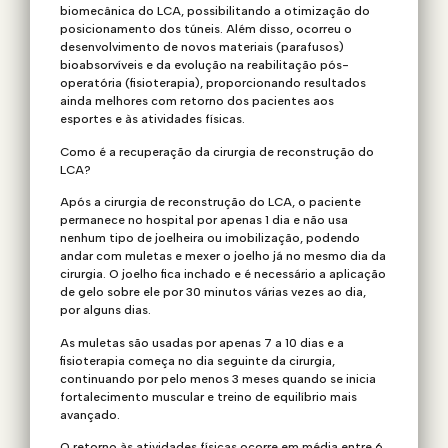
biomecânica do LCA, possibilitando a otimização do
posicionamento dos túneis. Além disso, ocorreu o
desenvolvimento de novos materiais (parafusos)
bioabsorvíveis e da evolução na reabilitação pós-
operatória (fisioterapia), proporcionando resultados
ainda melhores com retorno dos pacientes aos
esportes e às atividades físicas.
Como é a recuperação da cirurgia de reconstrução do
LCA?
Após a cirurgia de reconstrução do LCA, o paciente
permanece no hospital por apenas 1 dia e não usa
nenhum tipo de joelheira ou imobilização, podendo
andar com muletas e mexer o joelho já no mesmo dia da
cirurgia. O joelho fica inchado e é necessário a aplicação
de gelo sobre ele por 30 minutos várias vezes ao dia,
por alguns dias.
As muletas são usadas por apenas 7 a 10 dias e a
fisioterapia começa no dia seguinte da cirurgia,
continuando por pelo menos 3 meses quando se inicia
fortalecimento muscular e treino de equilíbrio mais
avançado.
O retorno às atividades físicas ocorre em média entre 6