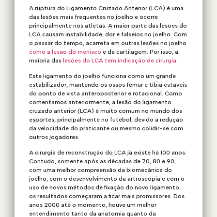
A ruptura do Ligamento Cruzado Anterior (LCA) é uma
das lesões mais frequentes no joelho e ocorre
principalmente nos atletas. A maior parte das lesões do
LCA causam instabilidade, dor e falseios no joelho. Com
o passar do tempo, acarreta em outras lesões no joelho
como a lesão do menisco
e da cartilagem. Por isso, a
maioria das
lesões do LCA tem indicação de cirurgia.
Este ligamento do joelho funciona como um grande
estabilizador, mantendo os ossos fêmur e tíbia estáveis
do ponto de vista anteroposterior e rotacional. Como
comentamos anteriormente, a lesão do ligamento
cruzado anterior (LCA) é muito comum no mundo dos
esportes, principalmente no futebol, devido à redução
da velocidade do praticante ou mesmo colidir-se com
outros jogadores.
A cirurgia de reconstrução do LCA já existe há 100 anos.
Contudo, somente após as décadas de 70, 80 e 90,
com uma melhor compreensão da biomecânica do
joelho, com o desenvolvimento da artroscopia e com o
uso de novos métodos de fixação do novo ligamento,
os resultados começaram a ficar mais promissores. Dos
anos 2000 até o momento, houve um melhor
entendimento tanto da anatomia quanto da